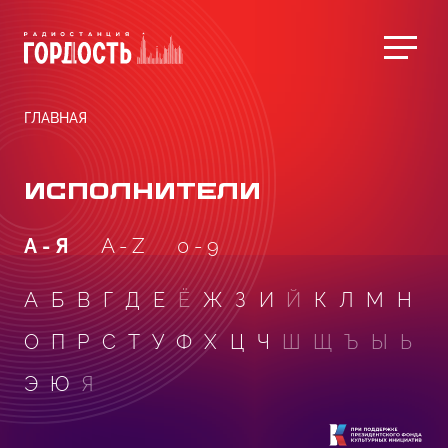
ГЛАВНАЯ
ИСПОЛНИТЕЛИ
А - Я
A - Z
0 - 9
А
Б
В
Г
Д
Е
Ё
Ж
З
И
Й
К
Л
М
Н
О
П
Р
С
Т
У
Ф
Х
Ц
Ч
Ш
Щ
Ъ
Ы
Ь
Э
Ю
Я