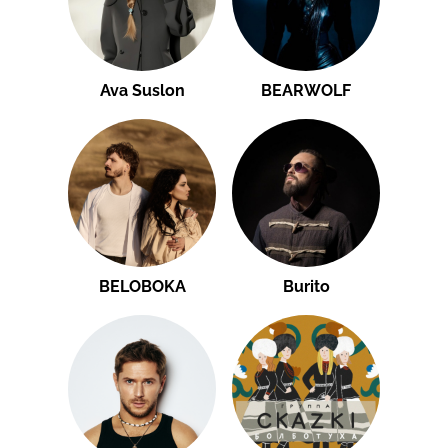
Ava Suslon
BEARWOLF
BELOBOKA
Burito